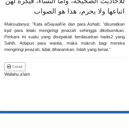
للأحاديث الصحيحة، وأما النساء، فيكره لهن
اتباعها ولا يحرم، هذا هو الصواب
Maksudanya: "Kata alSayaafi'ie dan para Ashab: "disunatkan
kpd para lelaki mengiringi jenazah sehingga dikebumikan.
Perkara ini suatu yang disepakati berdasarkan hadis2 yang
Sahih. Adapun para wanita, maka makruh bagi mereka
mengiringi jenazah, tidak diharamkan. Inilah yang benar."
Cetak
Wallahu a'lam
Hak Cipta Terpelihara © 2020 binsahak.com. binsahak.com tidak akan
bertanggungjawab atas sebarang kehilangan data atau kerugian yang berlaku
disebabkan penggunaan portal ini. Paparan terbaik gunakan Google Chrome atau