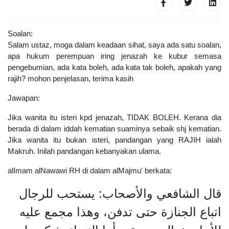
Soalan:
Salam ustaz, moga dalam keadaan sihat, saya ada satu soalan,
apa hukum perempuan iring jenazah ke kubur semasa
pengebumian, ada kata boleh, ada kata tak boleh, apakah yang
rajih? mohon penjelasan, terima kasih
Jawapan:
Jika wanita itu isteri kpd jenazah, TIDAK BOLEH. Kerana dia
berada di dalam iddah kematian suaminya sebaik shj kematian.
Jika wanita itu bukan isteri, pandangan yang RAJIH ialah
Makruh. Inilah pandangan kebanyakan ulama.
alImam alNawawi RH di dalam alMajmu' berkata:
قال الشافعي والأصحاب: يستحب للرجال
اتباع الجنازة حتى تدفن، وهذا مجمع عليه