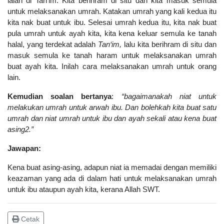
ialah di Tan‘im. Kita berihram di situ dan kita masuk semula
untuk melaksanakan umrah. Katakan umrah yang kali kedua itu
kita nak buat untuk ibu. Selesai umrah kedua itu, kita nak buat
pula umrah untuk ayah kita, kita kena keluar semula ke tanah
halal, yang terdekat adalah
Tan‘im,
lalu kita berihram di situ dan
masuk semula ke tanah haram untuk melaksanakan umrah
buat ayah kita. Inilah cara melaksanakan umrah untuk orang
lain.
Kemudian soalan bertanya
:
“bagaimanakah niat untuk
melakukan umrah untuk arwah ibu. Dan bolehkah kita buat satu
umrah dan niat umrah untuk ibu dan ayah sekali atau kena buat
asing2.”
Jawapan:
Kena buat asing-asing, adapun niat ia memadai dengan memiliki
keazaman yang ada di dalam hati untuk melaksanakan umrah
untuk ibu ataupun ayah kita, kerana Allah SWT.
Cetak