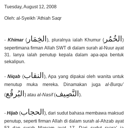
Tuesday, August 12, 2008
Oleh: al-Syeikh 'Athiah Saqr
الخُمُر
الخِمَار
-
Khimar
(
), pluralnya ialah Khumur (
)
sepertimana firman Allah SWT di dalam surah al-Nuur ayat
31. Ianya ialah penutup kepala dalam apa-apa bentuk
sekalipun.
النقاب
-
Niqab
(
), Apa yang dipakai oleh wanita untuk
menutup muka mereka. Dinamakan juga
al-Burqu’
النَّصِيف
البُرقُع
(
) atau
al-Nasif
(
).
الحجاب
-
Hijab
(
), dari sudut bahasa membawa maksud
penutup, seperti firman Allah di dalam surah al-Ahzab ayat
53 dan surah Maryam ayat 17. Dari sudut syara’ ia