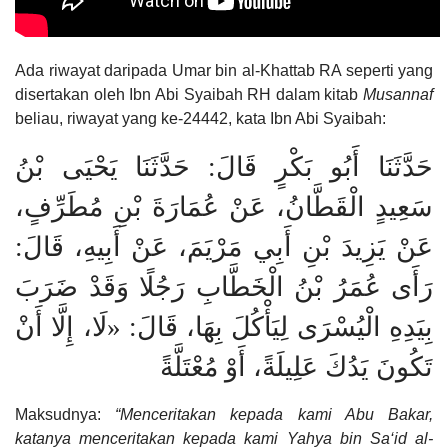
Ada riwayat daripada Umar bin al-Khattab RA seperti yang
disertakan oleh Ibn Abi Syaibah RH dalam kitab
Musannaf
beliau, riwayat yang ke-24442, kata Ibn Abi Syaibah:
حَدَّثَنَا أَبُو بَكْرٍ قَالَ: حَدَّثَنَا يَحْيَى بْنُ
سَعِيدٍ الْقَطَّانُ، عَنْ عُمَارَةَ بْنِ مُطَرِّفٍ،
عَنْ يَزِيدَ بْنِ أَبِي مَرْيَمَ، عَنْ أَبِيهِ، قَالَ:
رَأَى عُمَرُ بْنُ الْخَطَّابِ رَجُلًا وَقَدْ ضَرَبَ
بِيَدِهِ الْيُسْرَى لِيَأْكُلَ بِهَا، قَالَ: «لَا، إِلَّا أَنْ
تَكُونَ يَدُكَ عَلِيلَةً، أَوْ مُعْتَلَّةً
Maksudnya:
“Menceritakan kepada kami Abu Bakar,
katanya menceritakan kepada kami Yahya bin Sa‘id al-