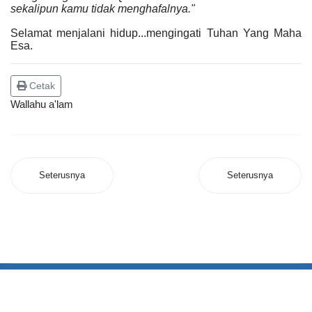
sekalipun kamu tidak menghafalnya."
Selamat menjalani hidup...mengingati Tuhan Yang Maha
Esa.
Cetak
Wallahu a'lam
Seterusnya
Seterusnya
Hak Cipta Terpelihara © 2020 binsahak.com. binsahak.com tidak akan
bertanggungjawab atas sebarang kehilangan data atau kerugian yang berlaku
disebabkan penggunaan portal ini. Paparan terbaik gunakan Google Chrome atau
Mozilla Firefox pada resolusi 1024x768 pixel