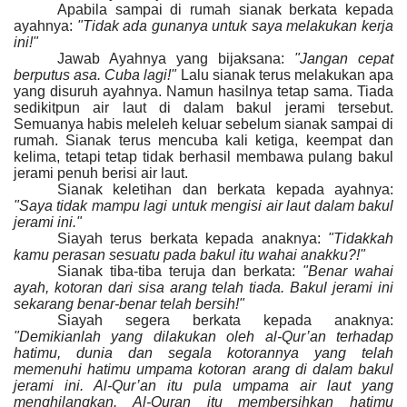
Apabila sampai di rumah sianak berkata kepada
ayahnya:
"Tidak ada gunanya untuk saya melakukan kerja
ini!"
Jawab Ayahnya yang bijaksana:
"Jangan cepat
berputus asa. Cuba lagi!"
Lalu sianak terus melakukan apa
yang disuruh ayahnya. Namun hasilnya tetap sama. Tiada
sedikitpun air laut di dalam bakul jerami tersebut.
Semuanya habis meleleh keluar sebelum sianak sampai di
rumah. Sianak terus mencuba kali ketiga, keempat dan
kelima, tetapi tetap tidak berhasil membawa pulang bakul
jerami penuh berisi air laut.
Sianak keletihan dan berkata kepada ayahnya:
"Saya tidak mampu lagi untuk mengisi air laut dalam bakul
jerami ini."
Siayah terus berkata kepada anaknya:
"Tidakkah
kamu perasan sesuatu pada bakul itu wahai anakku?!"
Sianak tiba-tiba teruja dan berkata:
"Benar wahai
ayah, kotoran dari sisa arang telah tiada. Bakul jerami ini
sekarang benar-benar telah bersih!"
Siayah segera berkata kepada anaknya:
"Demikianlah yang dilakukan oleh al-Qur’an terhadap
hatimu, dunia dan segala kotorannya yang telah
memenuhi hatimu umpama kotoran arang di dalam bakul
jerami ini. Al-Qur’an itu pula umpama air laut yang
menghilangkan. Al-Quran itu membersihkan hatimu