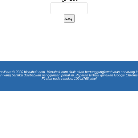
pelihara © 2020 binsahak.com. binsahak.com tidak akan bertanggungjawab atas sebarang k
an yang berlaku disebabkan penggunaan portal ini. Paparan terbaik gunakan Google Chrome 
Firefox pada resolusi 1024x768 pixel