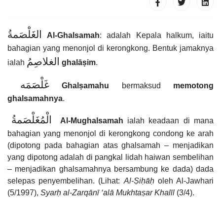
الغَلْصَمةُ
Al-Ghalsamah
: adalah Kepala halkum, iaitu
bahagian yang menonjol di kerongkong. Bentuk jamaknya
الغلاصِمُ
ialah
ghalāṣim
.
غَلْصَمَه
Ghalṣamahu
bermaksud
memotong
ghalsamahnya
.
الْمُغَلْصَمةُ
Al-Mughalsamah
ialah keadaan di mana
bahagian yang menonjol di kerongkong condong ke arah
(dipotong pada bahagian atas ghalsamah – menjadikan
yang dipotong adalah di pangkal lidah haiwan sembelihan
– menjadikan ghalsamahnya bersambung ke dada) dada
selepas penyembelihan. (Lihat:
Al-Ṣi
ḥ
ā
ḥ
oleh Al-Jawhari
(5/1997),
Syar
ḥ
al-Zarqānī ‘alā Mukhtaṣar Khalīl
(3/4).