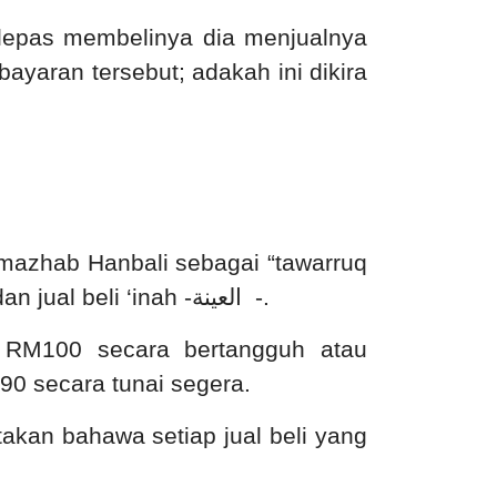
lepas membelinya dia menjualnya
yaran tersebut; adakah ini dikira
.
mazhab Hanbali sebagai “tawarruq
 jual beli ‘inah -
العينة
-.
 RM100 secara bertangguh atau
90 secara tunai segera.
kan bahawa setiap jual beli yang