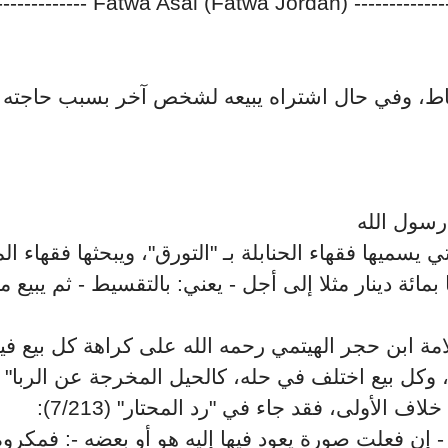
--------------- Fatwa Asal (Fatwa Jordan) ---------------
ط، وفي حال اشتراه يبيعه لشخص آخر بسبب حاجته للم
رسول الله
يسميها فقهاء الحنابلة بـ "التورق"، ويبحثها فقهاء ا
بمائة دينار مثلا إلى أجل - يعني: بالتقسيط - ثم يبي
مة ابن حجر الهيتمي رحمه الله على كراهة كل بيع في
نة، وكل بيع اختلف في حله، كالحيل المخرجة عن الربا" انته
لاف الأولى، فقد جاء في "رد المحتار" (7/213
- إن فعلت صورة يعود فيها إليه هو أو بعضه -: فمكروه