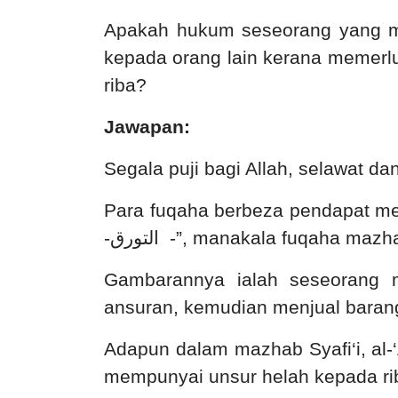
Apakah hukum seseorang yang me
kepada orang lain kerana memerlu
riba?
Jawapan:
Segala puji bagi Allah, selawat 
Para fuqaha berbeza pendapat me
-
التورق
-”, manakala fuqaha mazha
Gambarannya ialah seseorang 
ansuran, kemudian menjual barang
Adapun dalam mazhab Syafi‘i, al-
mempunyai unsur helah kepada rib