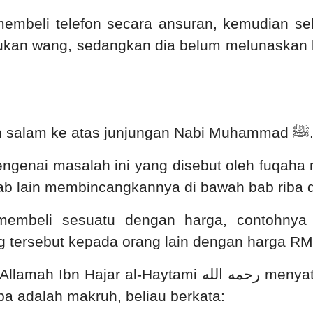
mbeli telefon secara ansuran, kemudian se
kan wang, sedangkan dia belum melunaskan ba
dan salam ke atas junjungan Nabi Muhammad
ﷺ
ngenai masalah ini yang disebut oleh fuqaha 
b lain membincangkannya di bawah bab riba dan
membeli sesuatu dengan harga, contohnya
 tersebut kepada orang lain dengan harga RM
‘Allamah Ibn Hajar al-Haytami
رحمه الله
menyata
a adalah makruh, beliau berkata: