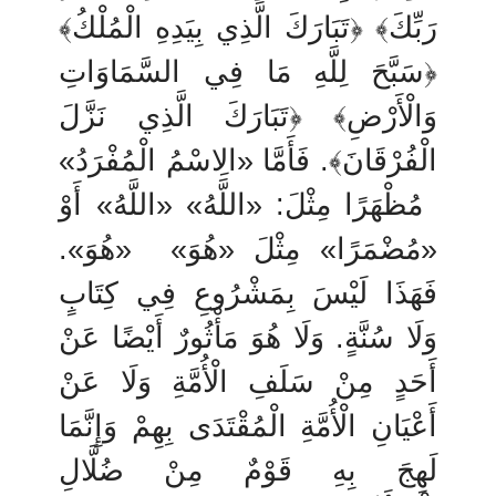
رَبِّكَ﴾ ﴿تَبَارَكَ الَّذِي بِيَدِهِ الْمُلْكُ﴾
﴿سَبَّحَ لِلَّهِ مَا فِي السَّمَاوَاتِ
وَالْأَرْضِ﴾ ﴿تَبَارَكَ الَّذِي نَزَّلَ
«
الِاسْمُ الْمُفْرَدُ
»
فَأَمَّا
.
الْفُرْقَانَ﴾
أَوْ
«
اللَّهُ
» «
اللَّهُ
»
مُظْهَرًا مِثْلَ:
.
«
هُوَ
»
«
هُوَ
»
مِثْلَ
«
مُضْمَرًا
»
فَهَذَا لَيْسَ بِمَشْرُوعِ فِي كِتَابٍ
وَلَا سُنَّةٍ.
وَلَا هُوَ مَأْثُورٌ أَيْضًا عَنْ
أَحَدٍ مِنْ سَلَفِ الْأُمَّةِ وَلَا عَنْ
أَعْيَانِ الْأُمَّةِ الْمُقْتَدَى بِهِمْ وَإِنَّمَا
لَهِجَ بِهِ قَوْمٌ مِنْ ضُلَّالِ