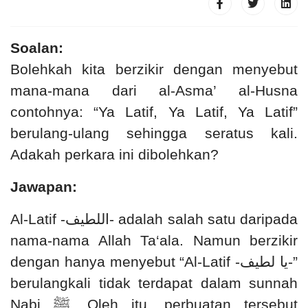
Soalan:
Bolehkah kita berzikir dengan menyebut
mana-mana dari al-Asma’ al-Husna
contohnya: “Ya Latif, Ya Latif, Ya Latif”
berulang-ulang sehingga seratus kali.
Adakah perkara ini dibolehkan?
Jawapan:
Al-Latif -
اللطيف
- adalah salah satu daripada
nama-nama Allah Ta‘ala
. Namun b
erzikir
dengan hanya menyebut “Al-Latif -
يا لطيف
-”
berulangkali tidak terdapat dalam sunnah
Nabi
ﷺ
. Oleh itu, perbuatan tersebut