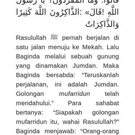
الذَّاكِرُونَ اللَّهَ كَثِيرًا
: «
قَالَ
!
اللَّهِ
وَالذَّاكِرَاتُ
Rasulullah
ﷺ
pernah berjalan di
satu jalan menuju ke Mekah. Lalu
Baginda melalui sebuah gunung
yang dinamakan Jumdan. Maka
Baginda bersabda: “Teruskanlah
perjalanan, ini adalah Jumdan.
Golongan
mufarridun
telah
mendahului.”
Para sahabat
bertanya: “Siapakah golongan
mufarridun itu, wahai Rasulullah?”
Baginda menjawab: “Orang-orang