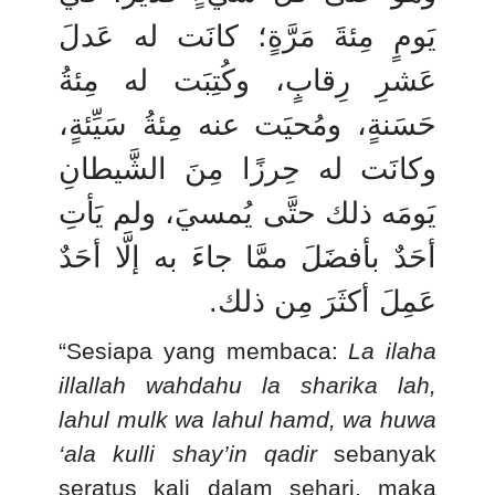
يَومٍ مِئةَ مَرَّةٍ؛ كانَت له عَدلَ
عَشرِ رِقابٍ، وكُتِبَت له مِئةُ
حَسَنةٍ، ومُحيَت عنه مِئةُ سَيِّئةٍ،
وكانَت له حِرزًا مِنَ الشَّيطانِ
يَومَه ذلك حتَّى يُمسيَ، ولم يَأتِ
أحَدٌ بأفضَلَ ممَّا جاءَ به إلَّا أحَدٌ
.
عَمِلَ أكثَرَ مِن ذلك
“Sesiapa yang membaca:
La ilaha
illallah wahdahu la sharika lah,
lahul mulk wa lahul hamd, wa huwa
‘ala kulli shay’in qadir
sebanyak
seratus kali dalam sehari, maka