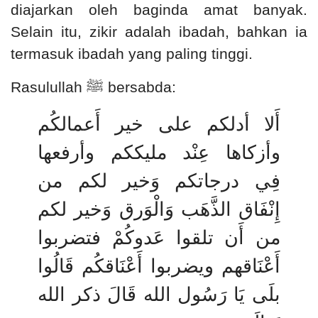
diajarkan oleh baginda amat banyak.
Selain itu, zikir adalah ibadah, bahkan ia
termasuk ibadah yang paling tinggi.
Rasulullah
ﷺ
bersabda:
أَلا أدلكم على خير أَعمالكُم
وأزكاها عِنْد مليككم وأرفعها
فِي درجاتكم وَخير لكم من
إِنْفَاق الذَّهَب وَالْوَرق وَخير لكم
من أَن تلقوا عَدوكُمْ فتضربوا
أَعْنَاقهم ويضربوا أَعْنَاقكُم قَالُوا
بلَى يَا رَسُول الله قَالَ ذكر الله