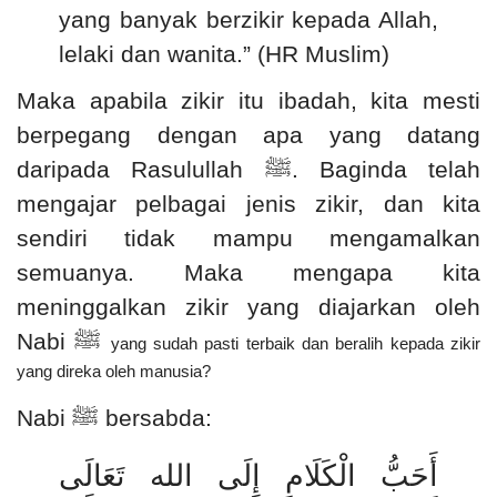
yang banyak berzikir kepada Allah,
lelaki dan wanita.” (HR Muslim)
Maka apabila zikir itu ibadah, kita mesti
berpegang dengan apa yang datang
daripada Rasulullah
ﷺ
. Baginda telah
mengajar pelbagai jenis zikir, dan kita
sendiri tidak mampu mengamalkan
semuanya. Maka mengapa kita
meninggalkan zikir yang diajarkan oleh
Nabi
ﷺ
yang sudah pasti terbaik dan beralih kepada zikir
yang direka oleh manusia?
Nabi
ﷺ
bersabda:
أَحَبُّ الْكَلَامِ إِلَى الله تَعَالَى