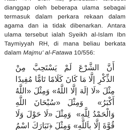
dianggap oleh beberapa ulama sebagai
termasuk dalam perkara rekaan dalam
agama dan ia tidak dibenarkan. Antara
ulama tersebut ialah Syeikh al-Islam Ibn
Taymiyyah RH, di mana beliau berkata
dalam
Majmu’ al-Fatawa
10/556:
أَنَّ الشَّرْعَ لَمْ يَسْتَحِبَّ مِنْ
الذِّكْرِ إلَّا مَا كَانَ كَلَامًا تَامًّا مُفِيدًا
اللَّهُ
»
وَمِثْلَ
«
لَا إلَهَ إلَّا اللَّهُ
»
مِثْلَ
سُبْحَانَ اللَّهِ
»
وَمِثْلَ
«
أَكْبَرُ
لَا حَوْلَ وَلَا
»
وَمِثْلَ
«
وَالْحَمْدُ لِلَّهِ
وَمِثْلَ ﴿تَبَارَكَ اسْمُ
«
قُوَّةَ إلَّا بِاَللَّهِ