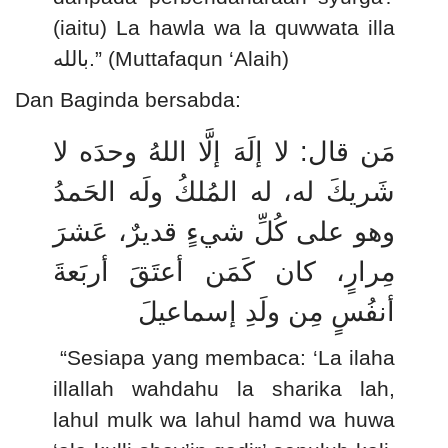
(iaitu) La hawla wa la quwwata illa
بالله
.” (Muttafaqun ‘Alaih)
Dan Baginda bersabda:
مَن قال: لا إلَهَ إلَّا اللهُ وحدَه لا
شَريكَ له، له المُلكُ ولَه الحَمدُ
وهو على كُلِّ شيءٍ قديرٌ، عَشرَ
مِرارٍ، كان كَمَن أعتَقَ أربَعةَ
أنفُسٍ مِن ولَدِ إسماعيلَ
“Sesiapa yang membaca: ‘La ilaha
illallah wahdahu la sharika lah,
lahul mulk wa lahul hamd wa huwa