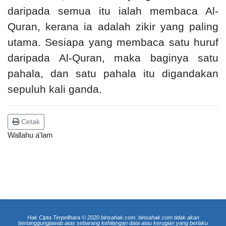
daripada semua itu ialah membaca Al-
Quran, kerana ia adalah zikir yang paling
utama. Sesiapa yang membaca satu huruf
daripada Al-Quran, maka baginya satu
pahala, dan satu pahala itu digandakan
sepuluh kali ganda.
Cetak
Wallahu a'lam
Hak Cipta Terpelihara © 2020 binsahak.com. binsahak.com tidak akan
bertanggungjawab atas sebarang kehilangan data atau kerugian yang berlaku