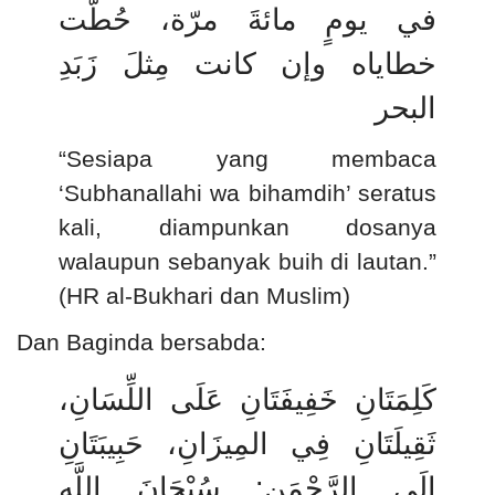
في يومٍ مائةَ مرّة، حُطَّت
خطاياه وإن كانت مِثلَ زَبَدِ
البحر
“Sesiapa yang membaca
‘Subhanallahi wa bihamdih’ seratus
kali, diampunkan dosanya
walaupun sebanyak buih di lautan.”
(HR al-Bukhari dan Muslim)
Dan Baginda bersabda:
كَلِمَتَانِ خَفِيفَتَانِ عَلَى اللِّسَانِ،
ثَقِيلَتَانِ فِي المِيزَانِ، حَبِيبَتَانِ
سُبْحَانَ اللَّهِ
:
إِلَى الرَّحْمَنِ