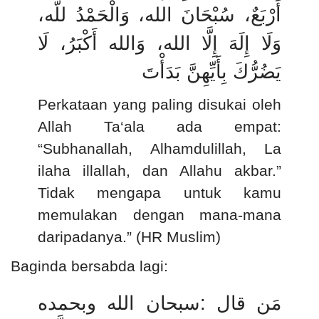
أَرْبَعٌ، سُبْحَانَ الله، وَالْحَمْدُ للَّه،
وَلَا إِلَهَ إِلَّا الله، وَالله أَكْبَرُ، لَا
يَضُرُّكَ بِأَيِّهِنَّ بَدَأْتَ
Perkataan yang paling disukai oleh
Allah Ta‘ala ada empat:
“Subhanallah, Alhamdulillah, La
ilaha illallah, dan Allahu akbar.”
Tidak mengapa untuk kamu
memulakan dengan mana-mana
daripadanya.” (HR Muslim)
Baginda bersabda lagi:
سبحان الله وبحمده
:
مَن قال