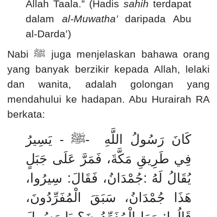
Allah Taala.” (Hadis
sahih
terdapat
dalam
al-Muwatha’
daripada Abu
al-Darda’)
Nabi
ﷺ
juga menjelaskan bahawa orang
yang banyak berzikir kepada Allah, lelaki
dan wanita, adalah golongan yang
mendahului ke hadapan. Abu Hurairah RA
berkata:
ﷺ - يَسِيرُ
-
كَانَ رَسُولُ اللَّهِ
فِي طَرِيقِ مَكَّةَ، فَمَرَّ عَلَى جَبَلٍ
جُمْدَانُ، فَقَالَ: سِيرُوا،
:
يُقَالُ لَهُ
هَذَا جُمْدَانُ، سَبَقَ الْمُفَرِّدُونَ،
قَالُوا: وَمَا الْمُفَرِّدُونَ؟ يَا رَسُولَ