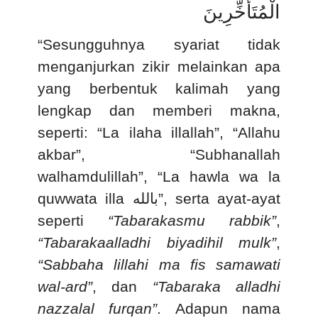
الْمُتَأَخِّرِينَ
“
Sesungguhnya syariat tidak
menganjurkan zikir melainkan apa
yang berbentuk kalimah yang
lengkap dan memberi makna,
seperti: “La ilaha illallah”, “Allahu
akbar”, “Subhanallah
walhamdulillah”, “La hawla wa la
quwwata illa
بالله
”, serta ayat-ayat
seperti
“Tabarakasmu rabbik”
,
“Tabarakaalladhi biyadihil mulk”
,
“Sabbaha lillahi ma fis samawati
wal-ard”
, dan
“Tabaraka alladhi
nazzalal furqan”
. Adapun nama