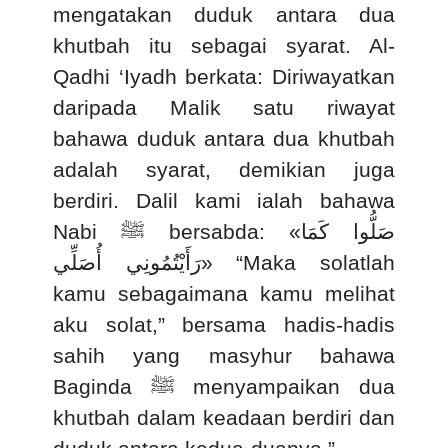
mengatakan duduk antara dua
khutbah itu sebagai syarat. Al-
Qadhi ‘Iyadh berkata: Diriwayatkan
daripada Malik satu riwayat
bahawa duduk antara dua khutbah
adalah syarat, demikian juga
berdiri. Dalil kami ialah bahawa
Nabi
ﷺ
bersabda: «
صَلُّوا كَمَا
رَأَيْتُمُونِي أُصَلِّي
» “Maka solatlah
kamu sebagaimana kamu melihat
aku solat,” bersama hadis-hadis
sahih yang masyhur bahawa
Baginda
ﷺ
menyampaikan dua
khutbah dalam keadaan berdiri dan