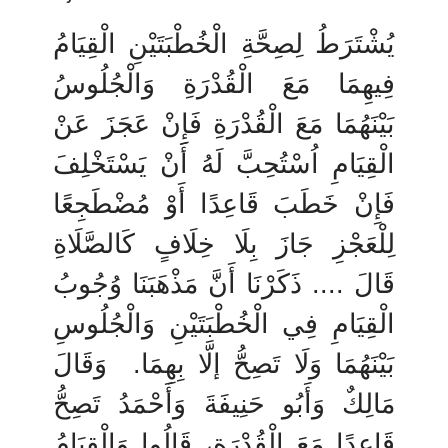
يُشْتَرَطُ لِصِحَّةِ الْخُطْبَتَيْنِ الْقِيَامُ
فِيهِمَا مَعَ الْقُدْرَةِ وَالْجُلُوسُ
بَيْنَهُمَا مَعَ الْقُدْرَةِ فَإِنْ عَجَزَ عَنْ
الْقِيَامِ اُسْتُحِبَّ لَهُ أَنْ يَسْتَخْلِفَ
فَإِنْ خَطَبَ قَاعِدًا أَوْ مُضْطَجِعًا
لِلْعَجْزِ جَازَ بِلَا خِلَافٍ كَالصَّلَاةِ
قَالَ .... ذَكَرْنَا أَنَّ مَذْهَبَنَا وُجُوبُ
الْقِيَامِ فِي الْخُطْبَتَيْنِ وَالْجُلُوسِ
بَيْنَهُمَا وَلَا تَصِحُّ إلَّا بِهِمَا.
وَقَالَ
مَالِكٌ وَأَبُو حَنِيفَةَ وَأَحْمَدُ تَصِحُّ
قَاعِدًا مَعَ الْقُدْرَةِ، قَالُوا وَالْقِيَامُ