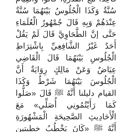
سُنَّةٌ وَكَذَا الْجُلُوسُ بَيْنَهُمَا سُنَّةٌ
عِنْدَهُمْ وَبِهِ قَالَ جُمْهُورُ الْعُلَمَاءِ
حَتَّى إنَّ الطَّحَاوِيَّ قَالَ لَمْ يَقُلْ
أَحَدٌ غَيْرُ الشَّافِعِيِّ بِاشْتِرَاطِ
الْجُلُوسِ بَيْنَهُمَا قَالَ الْقَاضِي
عِيَاضٌ وَعَنْ مَالِكٍ رِوَايَةٌ أَنَّ
الْجُلُوسَ بَيْنَهُمَا شَرْطٌ وَكَذَا
القيام دليلنا أَنَّهُ ﷺ قَالَ «صَلُّوا
كَمَا رَأَيْتُمُونِي أُصَلِّي» مَعَ
الْأَحَادِيثِ الصَّحِيحَةِ الْمَشْهُورَةِ
أَنَّهُ ﷺ «كَانَ يَخْطُبُ خطبتين