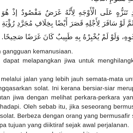
تَنَزُّهٍ عَلَى الْأَوْجَهِ لِأَنَّهُ غَرَضٌ مَقْصُودٌ إذْ هُوَ إزَا
 لَوْ سَافَرَ لِأَجْلِهِ قَصَرَ أَيْضًا بِخِلَافِ مُجَرَّدِ رُؤْيَةِ الْب
.
َنَحْوِهِ، وَلَوْ لَمْ يُخْبِرْهُ بِهِ طَبِيبٌ كَانَ غَرَضًا صَحِيحًا
n gangguan kemanusiaan.
ng dapat melapangkan jiwa untuk menghila
melalui jalan yang lebih jauh semata-mata un
gqasarkan solat. Ini kerana bersiar-siar merup
utan jiwa dengan melihat perkara-perkara y
adapi. Oleh sebab itu, jika seseorang bermusa
solat. Berbeza dengan orang yang bermusafir 
a tujuan yang diiktiraf sejak awal perjalanan.