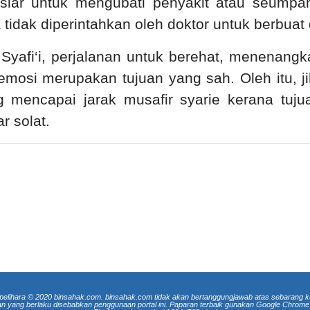
r-siar untuk mengubati penyakit atau seump
 tidak diperintahkan oleh doktor untuk berbuat
yafi‘i, perjalanan untuk berehat, menenangka
emosi merupakan tujuan yang sah. Oleh itu, j
g mencapai jarak musafir syarie kerana tuju
r solat.
pelihara © 2020 binsahak.com. binsahak.com tidak akan bertanggungjawab atas sebarang k
an yang berlaku disebabkan penggunaan portal ini. Paparan terbaik gunakan Google Chrome 