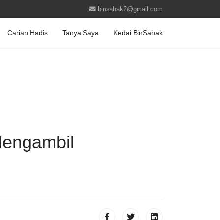
binsahak2@gmail.com
Carian Hadis
Tanya Saya
Kedai BinSahak
Mengambil