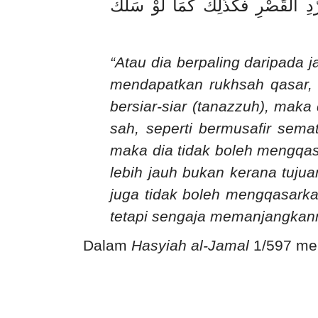
َّدِ الْقَصْرِ فَكَذَلِكَ كَمَا لَوْ سَلَكَ
“Atau dia berpaling daripada j
mendapatkan rukhsah qasar, s
bersiar-siar (tanazzuh), maka
sah, seperti bermusafir sema
maka dia tidak boleh mengqasa
lebih jauh bukan kerana tuju
juga tidak boleh mengqasarka
tetapi sengaja memanjangkann
Dalam
Hasyiah al-Jamal
1/597 me