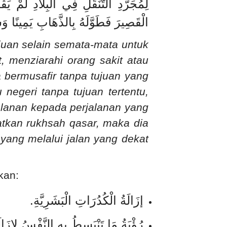
لِمُجَرَّدِ التَّنَقُّلِ فِي الْبِلَادِ لَمْ
الْقَصِيرَ فَطَوَّلَهُ بِالذَّهَابِ يَمِينًا وَ
tujuan selain semata-mata untuk
, menziarahi orang sakit atau
a bermusafir tanpa tujuan yang
negeri tanpa tujuan tertentu,
jalanan kepada perjalanan yang
atkan rukhsah qasar, maka dia
yang melalui jalan yang dekat
kan:
.
إزَالَةُ الْكُدُرَاتِ الْبَشَرِيَّةِ
رُؤْيَةُ مَا تَنْبَسِطُ بِهِ النَّفْسُ لِإِزَال