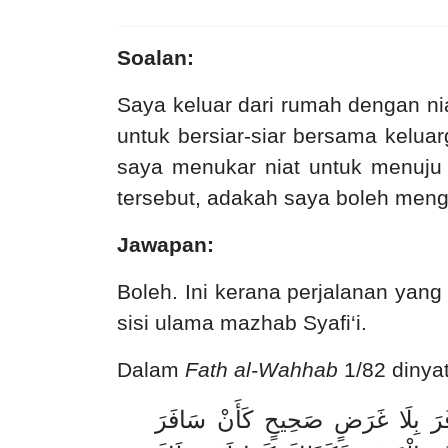
Soalan:
Saya keluar dari rumah dengan ni
untuk bersiar-siar bersama kelu
saya menukar niat untuk menuju k
tersebut, adakah saya boleh men
Jawapan:
Boleh. Ini kerana perjalanan yan
sisi ulama mazhab Syafi‘i.
Dalam
Fath al-Wahhab
1/82 dinya
َافَرَ بِلَا غَرَضٍ صَحِيحٍ كَأَنْ سَافَرَ