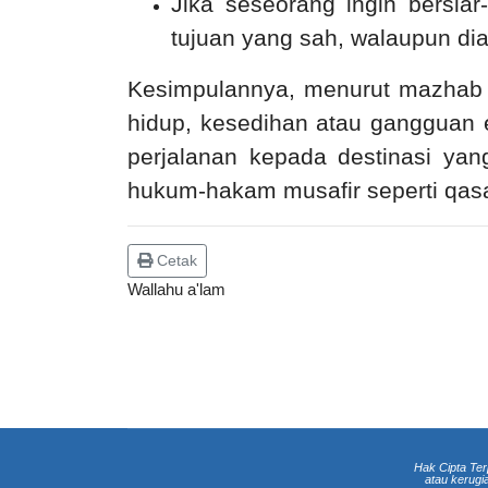
Jika seseorang ingin bersia
tujuan yang sah, walaupun dia
Kesimpulannya, menurut mazhab S
hidup, kesedihan atau gangguan 
perjalanan kepada destinasi yan
hukum-hakam musafir seperti qasa
Cetak
Wallahu a'lam
Hak Cipta Ter
atau kerugi