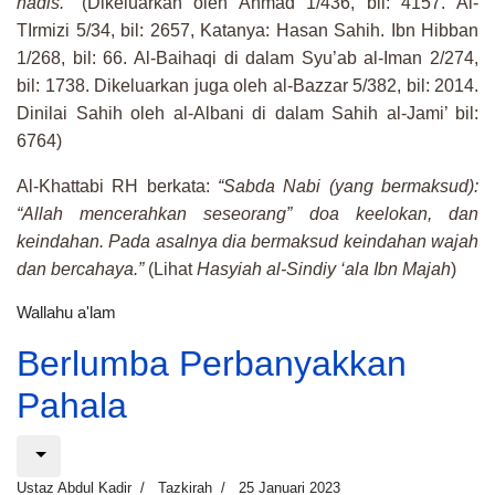
hadis.”
(Dikeluarkan oleh Ahmad 1/436, bil: 4157. Al-
TIrmizi 5/34, bil: 2657, Katanya: Hasan Sahih. Ibn Hibban
1/268, bil: 66. Al-Baihaqi di dalam Syu’ab al-Iman 2/274,
bil: 1738. Dikeluarkan juga oleh al-Bazzar 5/382, bil: 2014.
Dinilai Sahih oleh al-Albani di dalam Sahih al-Jami’ bil:
6764)
Al-Khattabi RH berkata:
“Sabda Nabi (yang bermaksud):
“Allah mencerahkan seseorang” doa keelokan, dan
keindahan. Pada asalnya dia bermaksud keindahan wajah
dan bercahaya.”
(Lihat
Hasyiah al-Sindiy ‘ala Ibn Majah
)
Wallahu a'lam
Berlumba Perbanyakkan
Pahala
Ustaz Abdul Kadir
Tazkirah
25 Januari 2023