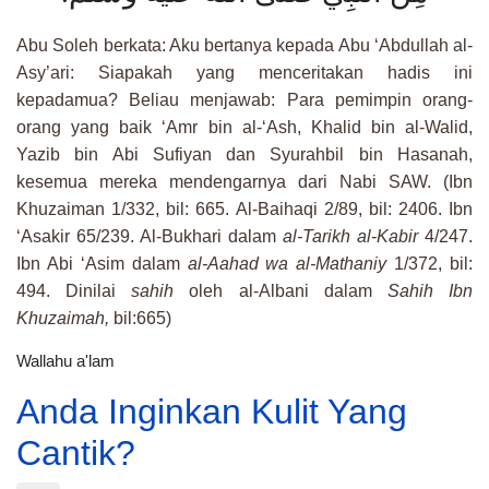
Abu Soleh berkata: Aku bertanya kepada Abu ‘Abdullah al-
Asy’ari: Siapakah yang menceritakan hadis ini
kepadamua? Beliau menjawab: Para pemimpin orang-
orang yang baik ‘Amr bin al-‘Ash, Khalid bin al-Walid,
Yazib bin Abi Sufiyan dan Syurahbil bin Hasanah,
kesemua mereka mendengarnya dari Nabi SAW. (Ibn
Khuzaiman 1/332, bil: 665. Al-Baihaqi 2/89, bil: 2406. Ibn
‘Asakir 65/239. Al-Bukhari dalam
al-Tarikh al-Kabir
4/247.
Ibn Abi ‘Asim dalam
al-Aahad wa al-Mathaniy
1/372, bil:
494. Dinilai
sahih
oleh al-Albani dalam
Sahih Ibn
Khuzaimah,
bil:665
(
Wallahu a'lam
Anda Inginkan Kulit Yang
Cantik?