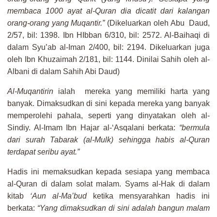
membaca 1000 ayat al-Quran dia dicatit dari kalangan
orang-orang yang Muqantir.”
(Dikeluarkan oleh Abu Daud,
2/57, bil: 1398. Ibn HIbban 6/310, bil: 2572. Al-Baihaqi di
dalam Syu’ab al-Iman 2/400, bil: 2194. Dikeluarkan juga
oleh Ibn Khuzaimah 2/181, bil: 1144. Dinilai Sahih oleh al-
Albani di dalam Sahih Abi Daud)
Al-Muqantirin
ialah mereka yang memiliki harta yang
banyak. Dimaksudkan di sini kepada mereka yang banyak
memperolehi pahala, seperti yang dinyatakan oleh al-
Sindiy. Al-Imam Ibn Hajar al-‘Asqalani berkata:
“bermula
dari surah Tabarak (al-Mulk) sehingga habis al-Quran
terdapat seribu ayat.”
Hadis ini memaksudkan kepada sesiapa yang membaca
al-Quran di dalam solat malam. Syams al-Hak di dalam
kitab
‘Aun al-Ma’bud
ketika mensyarahkan hadis ini
berkata:
“Yang dimaksudkan di sini adalah bangun malam