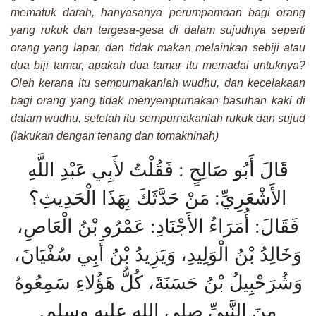
mematuk darah, hanyasanya perumpamaan bagi orang
yang rukuk dan tergesa-gesa di dalam sujudnya seperti
orang yang lapar, dan tidak makan melainkan sebiji atau
dua biji tamar, apakah dua tamar itu memadai untuknya?
Oleh kerana itu sempurnakanlah wudhu, dan kecelakaan
bagi orang yang tidak menyempurnakan basuhan kaki di
dalam wudhu, setelah itu sempurnakanlah rukuk dan sujud
(lakukan dengan tenang dan tomakninah)
قَالَ أَبُو صَالِحٍ : فَقُلْتُ لأَبِي عَبْدِ اللَّهِ
الأَشْعَرِيِّ: مَنْ حَدَّثَكَ بِهَذَا الْحَدِيثِ؟
فَقَالَ: أُمَرَاءُ الأَجْنَادِ: عَمْرُو بْنُ الْعَاصِ،
وَخَالِدُ بْنُ الْوَلِيدِ، وَيَزِيدُ بْنُ أَبِي سُفْيَانَ،
وَشُرَحْبِيلُ بْنُ حَسَنَةَ، كُلُّ هَؤُلاءِ سَمِعُوهُ
.
مِنَ النَّبِيِّ صلى الله عليه وسلم