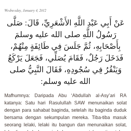
Wednesday, January 4, 2012
عَنْ أَبِي عَبْدِ اللَّهِ الأَشْعَرِيِّ، قَالَ: صَلَّى
رَسُولُ اللَّهِ صلى الله عليه وسلمَ
بِأَصْحَابِهِ، ثُمَّ جَلَسَ فِي طَائِفَةٍ مِنْهُمْ،
فَدَخَلَ رَجُلٌ، فَقَامَ يُصَلِّي، فَجَعَلَ يَرْكَعُ
وَيَنْقُرُ فِي سُجُودِهِ، فَقَالَ النَّبِيُّ صلى
:
الله عليه وسلم
Mafhumnya: Daripada Abu ‘Abdullah al-Asy’ari RA
katanya: Satu hari Rasulullah SAW menunaikan solat
dengan para sahabat baginda, setelah itu baginda duduk
bersama dengan sekumpulan mereka. Tiba-tiba masuk
seorang lelaki, lelaki itu bangun dan menunaikan solat,