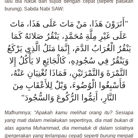
lalu dia rukuk dan sujud dengan cepat (seperti patukan
burung). Sabda Nabi SAW:
أَتَرَوْنَ هَذَا، مَنْ مَاتَ عَلَى هَذَا، مَاتَ
"
عَلَى غَيْرِ مِلَّةِ مُحَمَّدٍ، يَنْقُرُ صَلاتَهُ كَمَا
يَنْقُرُ الْغُرَابُ الدَّمَ، إِنَّمَا مَثَلُ الَّذِي يَرْكَعُ
وَيَنْقُرُ فِي سُجُودِهِ، كَالْجَائِعِ لا يَأْكُلُ إِلا
التَّمْرَةَ وَالتَّمْرَتَيْنِ، فَمَاذَا تُغْنِيَانِ عَنْهُ،
فَأَسْبِغُوا الْوُضُوءَ، وَيْلٌ لِلأَعْقَابِ مِنَ
"
النَّارِ، أَتِمُّوا الرُّكُوعَ وَالسُّجُودَ
Mafhumnya:
“Apakah kamu melihat orang itu? Sesiapa
yang mati dalam melakukan sepertinya, dia mati bukan di
atas agama Muhammad, dia mematuk di dalam solatnya
(pergerakan yang terlampau cepat) seperti burung merpati