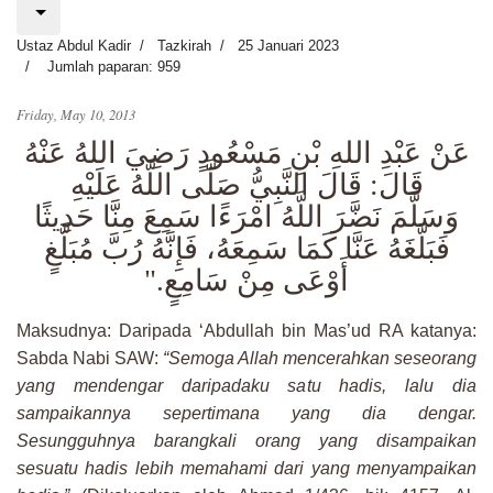
Ustaz Abdul Kadir
Tazkirah
25 Januari 2023
Jumlah paparan: 959
Friday, May 10, 2013
عَنْ عَبْدِ اللهِ بْنِ مَسْعُودٍ رَضِيَ اللهُ عَنْهُ
قَالَ: قَالَ النَّبِيُّ صَلَّى اللَّهُ عَلَيْهِ
وَسَلَّمَ نَضَّرَ اللَّهُ امْرَءًا سَمِعَ مِنَّا حَدِيثًا
فَبَلَّغَهُ عَنَّا كَمَا سَمِعَهُ، فَإِنَّهُ رُبَّ مُبَلَّغٍ
".
أَوْعَى مِنْ سَامِعٍ
Maksudnya: Daripada ‘Abdullah bin Mas’ud RA katanya:
Sabda Nabi SAW:
“Semoga Allah mencerahkan seseorang
yang mendengar daripadaku satu hadis, lalu dia
sampaikannya sepertimana yang dia dengar.
Sesungguhnya barangkali orang yang disampaikan
sesuatu hadis lebih memahami dari yang menyampaikan