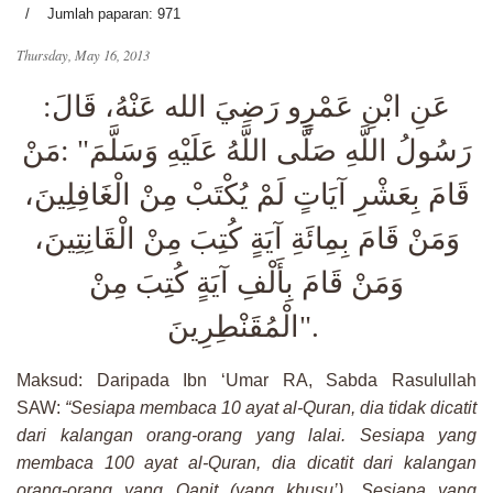
Jumlah paparan: 971
Thursday, May 16, 2013
عَنِ ابْنِ عَمْرٍو رَضِيَ الله عَنْهُ، قَالَ:
مَنْ
: "
رَسُولُ اللَّهِ صَلَّى اللَّهُ عَلَيْهِ وَسَلَّمَ
قَامَ بِعَشْرِ آيَاتٍ لَمْ يُكْتَبْ مِنْ الْغَافِلِينَ،
وَمَنْ قَامَ بِمِائَةِ آيَةٍ كُتِبَ مِنْ الْقَانِتِينَ،
وَمَنْ قَامَ بِأَلْفِ آيَةٍ كُتِبَ مِنْ
الْمُقَنْطِرِينَ
".
Maksud: Daripada Ibn ‘Umar RA, Sabda Rasulullah
SAW:
“Sesiapa membaca 10 ayat al-Quran, dia tidak dicatit
dari kalangan orang-orang yang lalai. Sesiapa yang
membaca 100 ayat al-Quran, dia dicatit dari kalangan
orang-orang yang Qanit (yang khusu’). Sesiapa yang