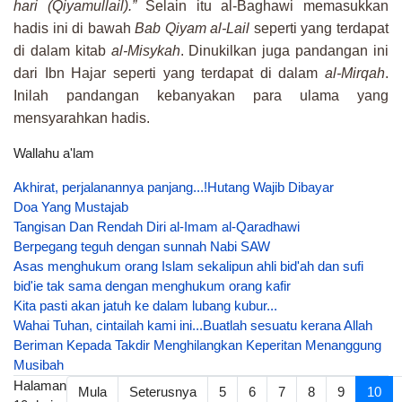
hari (Qiyamullail).”
Selain itu al-Baghawi memasukkan
hadis ini di bawah
Bab Qiyam al-Lail
seperti yang terdapat
di dalam kitab
al-Misykah
. Dinukilkan juga pandangan ini
dari Ibn Hajar seperti yang terdapat di dalam
al-Mirqah
.
Inilah pandangan kebanyakan para ulama yang
mensyarahkan hadis.
Wallahu a'lam
Akhirat, perjalanannya panjang...!
Hutang Wajib Dibayar
Doa Yang Mustajab
Tangisan Dan Rendah Diri al-Imam al-Qaradhawi
Berpegang teguh dengan sunnah Nabi SAW
Asas menghukum orang Islam sekalipun ahli bid'ah dan sufi
bid'ie tak sama dengan menghukum orang kafir
Kita pasti akan jatuh ke dalam lubang kubur...
Wahai Tuhan, cintailah kami ini...
Buatlah sesuatu kerana Allah
Beriman Kepada Takdir Menghilangkan Keperitan Menanggung
Musibah
Halaman
Mula
Seterusnya
5
6
7
8
9
10