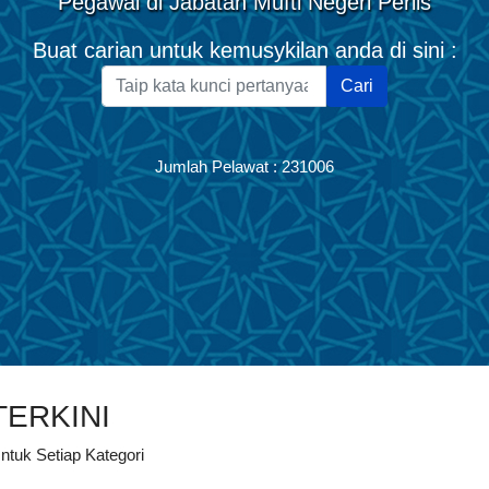
Pegawai di Jabatan Mufti Negeri Perlis
Buat carian untuk kemusykilan anda di sini :
Cari
Jumlah Pelawat :
231006
TERKINI
ntuk Setiap Kategori