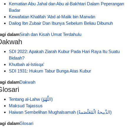
Kematian Abu Jahal dan Abu al-Bakhtari Dalam Peperangan
Badar
Kewafatan Khalifah ‘Abd al-Malik bin Marwān
Dailog Ibn Zubair Dan Ibunya Sebelum Beliau Dibunuh
agi dalam
Sirah dan Kisah Umat Terdahulu
Dakwah
SDI 2022: Apakah Ziarah Kubur Pada Hari Raya Itu Suatu
Bidaah?
Khutbah al-Istisqa'
SDI 1931: Hukum Tabur Bunga Atas Kubur
agi dalam
Dakwah
Glosari
Tentang al-Lahw (اللَّهْوُ)
Maksud Tajassus
Haiwan Sembelihan Mughalsamah (الذَّبيحةُ الْمُغَلْصَمةُ)
agi dalam
Glosari