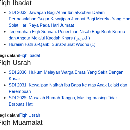
Fiqh Ibadat
SDI 2032: Jawapan Bagi Athar Ibn al-Zubair Dalam
Permasalahan Gugur Kewajipan Jumaat Bagi Mereka Yang Had
Solat Hari Raya Pada Hari Jumaat
Terjemahan Fiqh Sunnah: Penentuan Nisab Bagi Buah Kurma
dan Anggur Melalui Kaedah Kharṣ (الخرص)
Huraian Fath al-Qarib: Sunat-sunat Wudhu (1)
agi dalam
Fiqh Ibadat
Fiqh Usrah
SDI 2036: Hukum Melayan Warga Emas Yang Sakit Dengan
Kasar
SDI 2031: Kewajipan Nafkah Ibu Bapa ke atas Anak Lelaki dan
Perempuan
SDI 2029: Masalah Rumah Tangga, Masing-masing Tidak
Berpuas Hati
agi dalam
Fiqh Usrah
Fiqh Muamalat