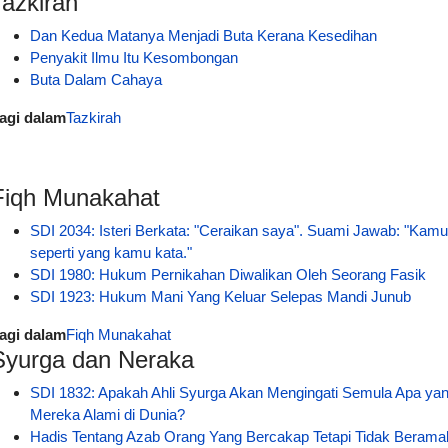
Tazkirah
Dan Kedua Matanya Menjadi Buta Kerana Kesedihan
Penyakit Ilmu Itu Kesombongan
Buta Dalam Cahaya
agi dalam
Tazkirah
Fiqh Munakahat
SDI 2034: Isteri Berkata: "Ceraikan saya". Suami Jawab: "Kamu
seperti yang kamu kata."
SDI 1980: Hukum Pernikahan Diwalikan Oleh Seorang Fasik
SDI 1923: Hukum Mani Yang Keluar Selepas Mandi Junub
agi dalam
Fiqh Munakahat
Syurga dan Neraka
SDI 1832: Apakah Ahli Syurga Akan Mengingati Semula Apa ya
Mereka Alami di Dunia?
Hadis Tentang Azab Orang Yang Bercakap Tetapi Tidak Berama