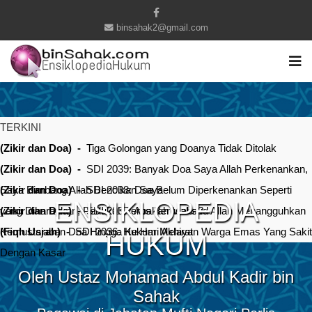
binsahak2@gmail.com
TERKINI
(Zikir dan Doa) -
Tiga Golongan yang Doanya Tidak Ditolak
(Zikir dan Doa) -
SDI 2039: Banyak Doa Saya Allah Perkenankan,
Saya Bimbang Allah Bencikan Saya
(Zikir dan Doa) -
SDI 2038: Doa Belum Diperkenankan Seperti
ENSIKLOPEDIA
yang Diharapkan, Perlukah Terus Berusaha?
(Zikir dan Doa) -
SDI 2037: Apakah Maksud Allah Menangguhkan
Kemustajaban Doa Hingga Ke Hari Akhirat
(Fiqh Usrah) -
SDI 2036: Hukum Melayan Warga Emas Yang Sakit
HUKUM
Dengan Kasar
Oleh Ustaz Mohamad Abdul Kadir bin
Sahak