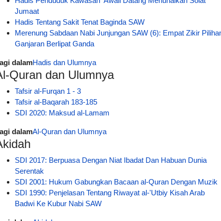
Hadis Penduduk Kawasan 'Awali Datang Menunaikan Solat
Jumaat
Hadis Tentang Sakit Tenat Baginda SAW
Merenung Sabdaan Nabi Junjungan SAW (6): Empat Zikir Piliha
Ganjaran Berlipat Ganda
agi dalam
Hadis dan Ulumnya
Al-Quran dan Ulumnya
Tafsir al-Furqan 1 - 3
Tafsir al-Baqarah 183-185
SDI 2020: Maksud al-Lamam
agi dalam
Al-Quran dan Ulumnya
Akidah
SDI 2017: Berpuasa Dengan Niat Ibadat Dan Habuan Dunia
Serentak
SDI 2001: Hukum Gabungkan Bacaan al-Quran Dengan Muzik
SDI 1990: Penjelasan Tentang Riwayat al-'Utbiy Kisah Arab
Badwi Ke Kubur Nabi SAW