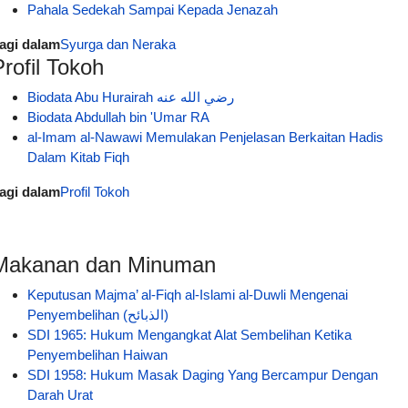
Pahala Sedekah Sampai Kepada Jenazah
agi dalam
Syurga dan Neraka
Profil Tokoh
Biodata Abu Hurairah رضي الله عنه
Biodata Abdullah bin 'Umar RA
al-Imam al-Nawawi Memulakan Penjelasan Berkaitan Hadis
Dalam Kitab Fiqh
agi dalam
Profil Tokoh
Makanan dan Minuman
Keputusan Majma’ al-Fiqh al-Islami al-Duwli Mengenai
Penyembelihan (الذبائح)
SDI 1965: Hukum Mengangkat Alat Sembelihan Ketika
Penyembelihan Haiwan
SDI 1958: Hukum Masak Daging Yang Bercampur Dengan
Darah Urat